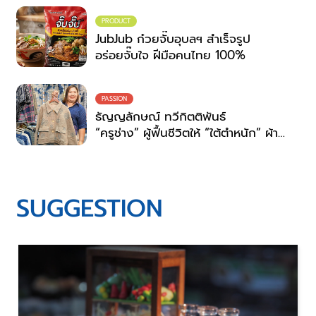
PRODUCT
JubJub ก๋วยจั๊บอุบลฯ สำเร็จรูป
อร่อยจั๊บใจ ฝีมือคนไทย 100%
PASSION
ธัญญลักษณ์ ทวีกิตติพันธ์
“ครูช่าง” ผู้ฟื้นชีวิตให้ “ใต้ตำหนัก” ผ้า
ย้อมครามสกลนคร
SUGGESTION