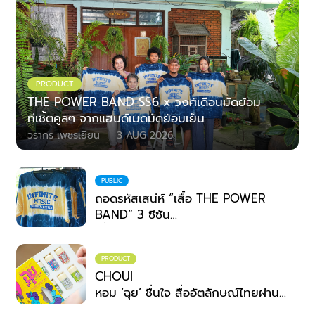
PRODUCT
THE POWER BAND SS6 x วงศ์เดือนมัดย้อม
ทีเชิ้ตคูลๆ จากแฮนด์เมดมัดย้อมเย็น
วรากร เพชรเยียน
3 AUG 2026
PUBLIC
ถอดรหัสเสน่ห์ “เสื้อ THE POWER
BAND” 3 ซีซัน
เมื่อเวทีดนตรีระดับประเทศ จับมือ
ภูมิปัญญาชุมชน
PRODUCT
สวมพลังสร้างสรรค์ที่ไม่สิ้นสุด
CHOUI
หอม ‘ฉุย’ ชื่นใจ สื่ออัตลักษณ์ไทยผ่าน
กลิ่น