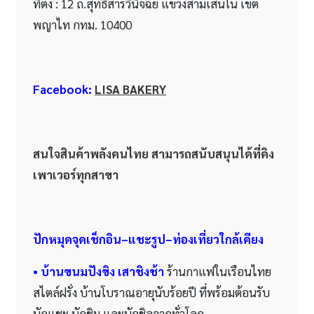
ที่ตั้ง : 12 ถ.สุทธิสารวินิจฉัย แขวงสามเสนใน เขต
พญาไท กทม. 10400
Facebook:
LISA BAKERY
สนใจสินค้าพลังคนไทย สามารถสนับสนุนได้ที่คิง
เพาเวอร์ทุกสาขา
ปักหมุดจุดเช็กอิน–แชะรูป–ท่องเที่ยวใกล้เคียง
• บ้านขนมปังขิง เสาชิงช้า
ร้านกาแฟในเรือนไทย
สไตล์ฝรั่ง บ้านโบราณอายุนับร้อยปี ที่พร้อมต้อนรับ
นักแชะ นักชิม และนักชิลจากทั่วโลก