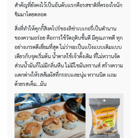
สำคัญที่ยังคงไว้เป็นอันดับแรกคือรสชาติที่ครองใจนัก
ชิมมาโดยตลอด
สิ่งที่ทำให้คุกกี้สิงคโปร์ของลิซ่าเบเกอรี่เป็นตำนาน
ของความอร่อย คือการใช้วัตถุดิบชั้นดี มีคุณภาพดี ทุก
อย่างเกรดดีเยี่ยมที่สุด ไม่ว่าจะเป็นแป้งแบบเดิมแบบ
เดียวกับจุดเริ่มต้น น้ำตาลใช้เจ้าดั้งเดิม ที่ไม่หวานจัด
ส่วนน้ำมันก็ไม่มีกลิ่นหืน ไม่มีไขมันทรานส์ สร้างความ
แตกต่างให้รสสัมผัสที่กรอบและนุ่ม หวานนิด แถม
ด้วยรสเค็ม…มัน