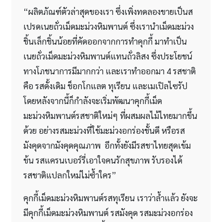
“ผลิตภัณฑ์ตัวล่าสุดของเรา ซึ่งเพิ่งทดลองขายเป็นส
เปรดเนยถั่วเม็ดมะม่วงหิมพานต์ ซึ่งเรานำเม็ดมะม่วง
ชิ้นเล็กชิ้นน้อยที่คัดออกจากการทำคุกกี้ มาทำเป็น
เนยถั่วเม็ดมะม่วงหิมพานต์แทนถั่วลิสง ซึ่งประโยชน์
ทางโภชนาการมีมากกว่า และเราทำออกมา 4 รสชาติ
คือ รสดั้งเดิม ช็อกโกแลต ทุเรียน และเมเปิลไซรัป
โดยหลังจากนี้ก็กำลังจะเริ่มพัฒนาคุกกี้เม็ด
มะม่วงหิมพานต์รสชาติใหม่ๆ ที่ผสมผลไม้ไทยมากขึ้น
ด้วย อย่างรสมะม่วงที่ใช้มะม่วงอกร่องชั้นดี หรือรส
มังคุดจากมังคุดคุณภาพ อีกทั้งยังมีรสชาไทยสุดเข้ม
ข้น รสแครนเบอร์รี่เอาใจคนรักสุขภาพ รับรองได้
รสชาติแปลกใหม่ไม่ซ้ำใคร”
คุกกี้เม็ดมะม่วงหิมพานต์รสทุเรียน เราว่าล้ำแล้ว ยังจะ
มีคุกกี้เม็ดมะม่วงหิมพานต์ รสมังคุด รสมะม่วงอกร่อง