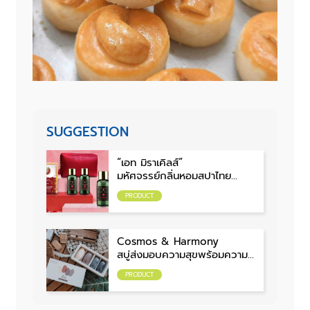
SUGGESTION
“เอท มิราเคิลส์”
มหัศจรรย์กลิ่นหอมสปาไทย
ความทรงจำในกระเป๋านักเดินทาง
PRODUCT
Cosmos & Harmony
สบู่ส่งมอบความสุขพร้อมความ
สะอาด
PRODUCT