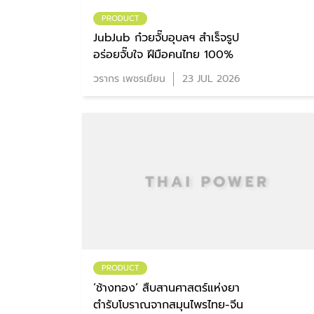
PRODUCT
JubJub ก๋วยจั๊บอุบลฯ สำเร็จรูป
อร่อยจั๊บใจ ฝีมือคนไทย 100%
วรากร เพชรเยียน
23 JUL 2026
PRODUCT
‘ช้างทอง’ สืบสานศาสตร์แห่งยา
ตำรับโบราณจากสมุนไพรไทย-จีน