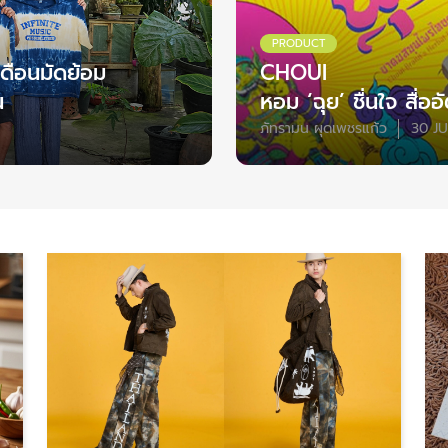
PRODUCT
ดือนมัดย้อม
CHOUI
น
หอม ‘ฉุย’ ชื่นใจ สื่อ
ภัทรามน ผุดเพชรแก้ว
30 J