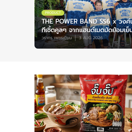
PRODUCT
THE POWER BAND SS6 x วงศ์เ
ทีเชิ้ตคูลๆ จากแฮนด์เมดมัดย้อมเย็
วรากร เพชรเยียน
3 AUG 2026