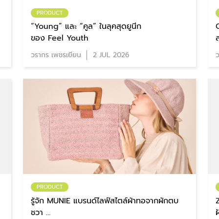
PRODUCT
“Young” และ “คูล” ในลุคสุดยูนีก
ของ Feel Youth
วรากร เพชรเยียน
2 JUL 2026
ว
PRODUCT
รู้จัก MUNIE แบรนด์ไลฟ์สไตล์ผ้าทอจากผักตบ
ชวา