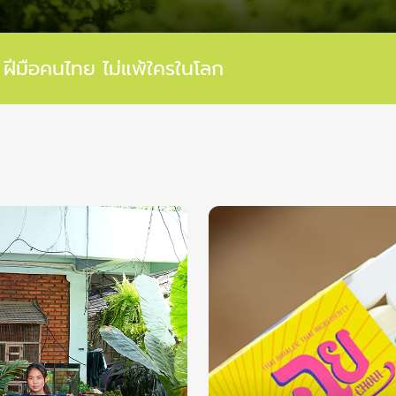
ฝีมือคนไทย ไม่แพ้ใครในโลก