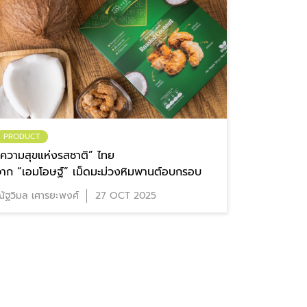
PRODUCT
“ความสุขแห่งรสชาติ” ไทย
จาก “เอมโอษฐ์” เม็ดมะม่วงหิมพานต์อบกรอบ
ัฐวิมล เศารยะพงศ์
27 OCT 2025