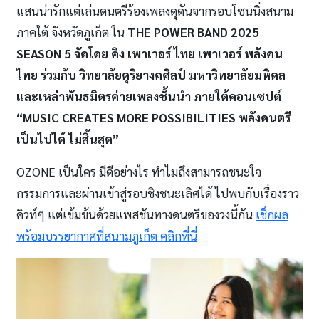
แสนน่ารักแต่เล่นดนตรีร้องเพลงดุดันจากรอบโซนนิ่งสนาม
ภาคใต้ จังหวัดภูเก็ต ใน
THE POWER BAND 2025
SEASON 5 จัดโดย คิง เพาเวอร์ ไทย เพาเวอร์ พลังคน
ไทย ร่วมกับ วิทยาลัยดุริยางคศิลป์ มหาวิทยาลัยมหิดล
และเหล่าพันธมิตรค่ายเพลงชั้นนำ ภายใต้คอนเซปต์
“MUSIC CREATES MORE POSSIBILITIES พลังดนตรี
เป็นไปได้ ไม่สิ้นสุด”
OZONE เป็นใคร มีดีอย่างไร ทำไมถึงสามารถชนะใจ
กรรมการและผ่านเข้าสู่รอบชิงชนะเลิศได้ ไปพบกับเรื่องราว
คิวท์ๆ แต่เข้มข้นด้วยแพสชันทางดนตรีของวงนี้กัน
เช็กผล
พร้อมบรรยากาศที่สนามภูเก็ต คลิกที่นี่