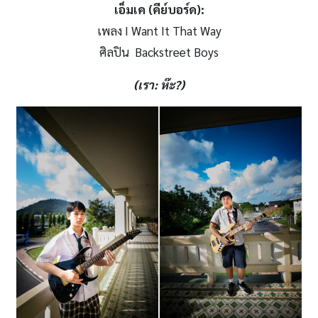
เอ็มเค (คีย์บอร์ด):
เพลง I Want It That Way
ศิลปิน Backstreet Boys
(เรา
: ห๊ะ?)