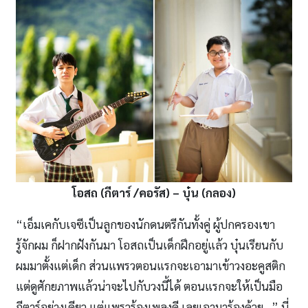
โอสถ (กีตาร์ /คอรัส) – บุ๋น (กลอง)
“เอ็มเคกับเจซีเป็นลูกของนักดนตรีกันทั้งคู่ ผู้ปกครองเขา
รู้จักผม ก็ฝากฝังกันมา โอสถเป็นเด็กฝึกอยู่แล้ว บุ๋นเรียนกับ
ผมมาตั้งแต่เด็ก ส่วนแพรวตอนแรกจะเอามาเข้าวงอะคูสติก
แต่ดูศักยภาพแล้วน่าจะไปกับวงนี้ได้ ตอนแรกจะให้เป็นมือ
กีตาร์อย่างเดียว แต่แพรวร้องเพลงดี เลยเอามาร้องด้วย…” นี่