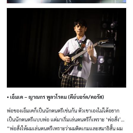
• เอ็มเค
– ญาณกร พูลวโรดม (คีย์บอร์ด
/
คอรัส)
พ่อของเอ็มเคก็เป็นนักดนตรีเช่นกัน ตัวเขาเองไม่ได้อยาก
เป็นนักดนตรีแบบพ่อ แต่มาเริ่มเล่นดนตรีก็เพราะ ‘พ่อสั่ง’…
“พ่อสั่งให้ผมเล่นดนตรีเพราะว่าผมติดเกมและสมาธิสั้น ผม