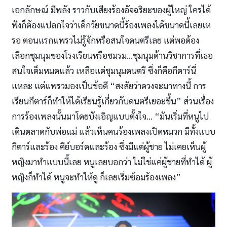
เอกลักษณ์ มีพลัง ราวกับเสียงร้องอัจฉริยะของผู้ใหญ่ ใครได้
ฟังก็ต้องแปลกใจว่าเด็กวัยขนาดนี้ร้องเพลงได้ขนาดนี้เลยเห
รอ ตอนแรกแพรวไม่รู้จักหรือสนใจดนตรีเลย แต่พอต้อง
เลือกชุมนุมของโรงเรียนหรือชมรม…ชุมนุมด้านวิชาการที่เธอ
สนใจเต็มหมดแล้ว เหลือแต่ชุมนุมดนตรี ซึ่งก็คือกีตาร์นี่
แหละ แต่แพรวมองเป็นข้อดี “สงสัยว่าดวงจะมาทางนี้ การ
เรียนกีตาร์ก็ทำให้ได้เรียนรู้เกี่ยวกับดนตรีเยอะขึ้น” ส่วนเรื่อง
การร้องเพลงนั้นมาโดยบังเอิญแบบตั้งใจ… “มันเริ่มที่หนูไป
เดินตลาดกับพ่อแม่ แล้วเห็นคนร้องเพลงเปิดหมวก มีทั้งแบบ
กีตาร์และร้อง คีย์บอร์ดและร้อง ซึ่งมีแต่ผู้ชาย ไม่เคยเห็นผู้
หญิงมาทำแบบนี้เลย หนูเลยบอกว่า ไม่ใช่แค่ผู้ชายที่ทำได้ ผู้
หญิงก็ทำได้ หนูจะทำให้ดู ก็เลยเริ่มซ้อมร้องเพลง”