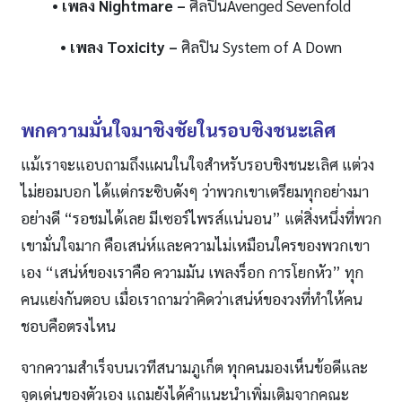
• เพลง
Nightmare –
ศิลปินAvenged Sevenfold
• เพลง
Toxicity –
ศิลปิน System of A Down
พกความมั่นใจมาชิงชัยในรอบชิงชนะเลิศ
แม้เราจะแอบถามถึงแผนในใจสำหรับรอบชิงชนะเลิศ แต่วง
ไม่ยอมบอก ได้แต่กระซิบดังๆ ว่าพวกเขาเตรียมทุกอย่างมา
อย่างดี “รอชมได้เลย มีเซอร์ไพรส์แน่นอน” แต่สิ่งหนึ่งที่พวก
เขามั่นใจมาก คือเสน่ห์และความไม่เหมือนใครของพวกเขา
เอง “เสน่ห์ของเราคือ ความมัน เพลงร็อก การโยกหัว” ทุก
คนแย่งกันตอบ เมื่อเราถามว่าคิดว่าเสน่ห์ของวงที่ทำให้คน
ชอบคือตรงไหน
จากความสำเร็จบนเวทีสนามภูเก็ต ทุกคนมองเห็นข้อดีและ
จุดเด่นของตัวเอง แถมยังได้คำแนะนำเพิ่มเติมจากคณะ