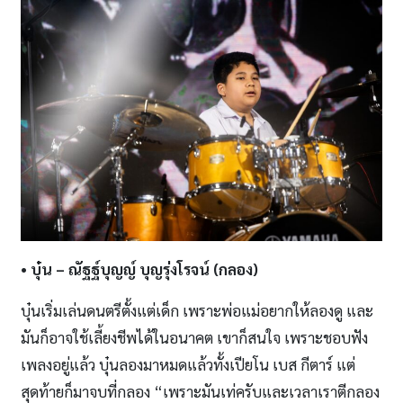
• บุ๋น
– ณัฐฐ์บุญญ์ บุญรุ่งโรจน์ (กลอง)
บุ๋นเริ่มเล่นดนตรีตั้งแต่เด็ก เพราะพ่อแม่อยากให้ลองดู และ
มันก็อาจใช้เลี้ยงชีพได้ในอนาคต เขาก็สนใจ เพราะชอบฟัง
เพลงอยู่แล้ว บุ๋นลองมาหมดแล้วทั้งเปียโน เบส กีตาร์ แต่
สุดท้ายก็มาจบที่กลอง “เพราะมันเท่ครับและเวลาเราตีกลอง