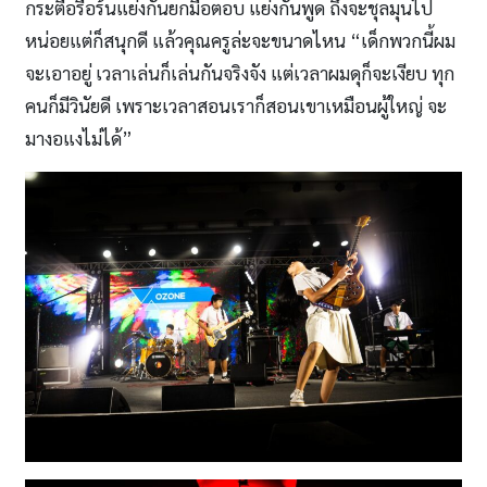
กระตือรือร้นแย่งกันยกมือตอบ แย่งกันพูด ถึงจะชุลมุนไป
หน่อยแต่ก็สนุกดี แล้วคุณครูล่ะจะขนาดไหน “เด็กพวกนี้ผม
จะเอาอยู่ เวลาเล่นก็เล่นกันจริงจัง แต่เวลาผมดุก็จะเงียบ ทุก
คนก็มีวินัยดี เพราะเวลาสอนเราก็สอนเขาเหมือนผู้ใหญ่ จะ
มางอแงไม่ได้”