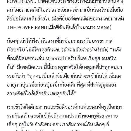
POWER BAND มาตั้งแต่ปีแรก ช่วงแรกวงมีสมาชิกหลักแค่ 4
คน โดยภายหลังมีโอสถและเอ็มเคเข้ามาเป็นน้องใหม่เมื่อมือ
คีย์บอร์ดคนเดิมย้ายไป (มือคีย์บอร์ดคนเดิมของวง เคยมาแข่ง
THE POWER BAND เมื่อซีซันที่แล้วในนามวง MANA)
น้องๆ เล่าให้ฟังว่าวันแรกที่มาซ้อมรวมวงกันบรรยากาศ
เงียบกริบ ไม่มีใครคุยกันเลย (
อ้าว แล้วทำอย่างไรล่ะ
) “หลัง
ซ้อมก็มีคนชวนเล่น Minecraft ครับ ก็เลยเริ่มคุย จนสนิท
กัน” มีเทคนิคแบบนี้นี่เอง ครูชาคริตให้เหตุผลที่นำทุกคนมา
รวมกันว่า “ทุกคนเป็นเด็กวัยเดียวกันน่าจะเข้ากันได้ เอ็มเค
อายุเท่าบุ๋น เมื่อก่อนบุ๋นเป็นน้องเล็กที่สุด ที่สำคัญมุมมอง
ความคิดก็ใกล้เคียงกันเลยคุยกันได้”
เราเข้าใจถึงศักยภาพและข้อดีของเด็กแต่ละคนที่ครูเลือกมา
รวมกันแล้ว และก็เข้าใจถึงความปวดหัวของครูด้วย เพราะ
เด็กๆ อยู่ในวัยกำลังซน ตอนเราสัมภาษณ์กัน เด็กๆ ก็