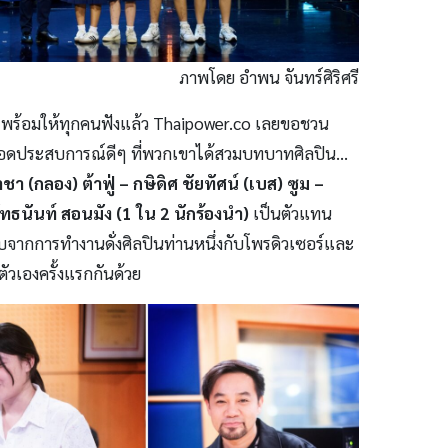
ภาพโดย อำพน จันทร์ศิริศรี
 พร้อมให้ทุกคนฟังแล้ว Thaipower.co เลยขอชวน
ทอดประสบการณ์ดีๆ ที่พวกเขาได้สวมบทบาทศิลปิน…
ชา (กลอง) ต้าฟู่ – กษิดิศ ชัยทัศน์ (เบส) ซูม –
พัทธนันท์ สอนมัง (1 ใน 2 นักร้องนำ)
เป็นตัวแทน
รับจากการทำงานดั่งศิลปินท่านหนึ่งกับโพรดิวเซอร์และ
ตัวเองครั้งแรกกันด้วย