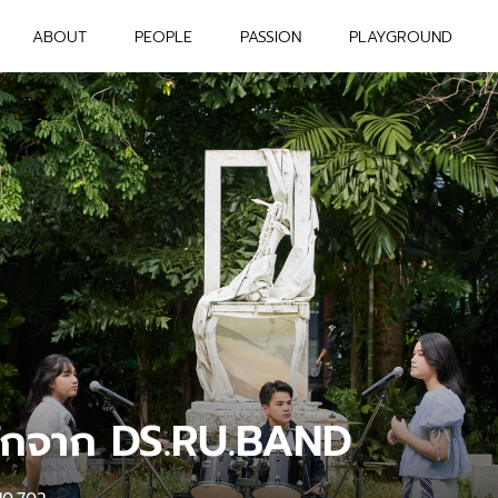
ABOUT
PEOPLE
PASSION
PLAYGROUND
รักจาก DS.RU.BAND