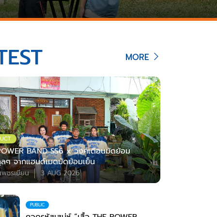
TEST
MORE
UCT
OWER BAND SS6 x วงศ์เดือนมัดย้อม
ตคูลๆ จากแฮนด์เมดมัดย้อมเย็น
เพชรเยียน
3 AUG 2026
PUBLIC
ถอดรหัสเสน่ห์ “เสื้อ THE POWER