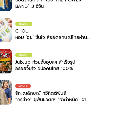
BAND” 3 ซีซัน
เมื่อเวทีดนตรีระดับประเทศ จับมือ
ภูมิปัญญาชุมชน
สวมพลังสร้างสรรค์ที่ไม่สิ้นสุด
PRODUCT
CHOUI
หอม ‘ฉุย’ ชื่นใจ สื่ออัตลักษณ์ไทยผ่าน
กลิ่น
PRODUCT
JubJub ก๋วยจั๊บอุบลฯ สำเร็จรูป
อร่อยจั๊บใจ ฝีมือคนไทย 100%
PASSION
ธัญญลักษณ์ ทวีกิตติพันธ์
“ครูช่าง” ผู้ฟื้นชีวิตให้ “ใต้ตำหนัก” ผ้า
ย้อมครามสกลนคร