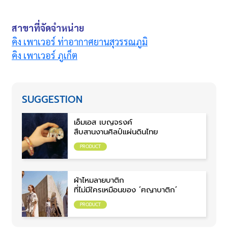
สาขาที่จัดจำหน่าย
คิง เพาเวอร์ ท่าอากาศยานสุวรรณภูมิ
คิง เพาเวอร์ ภูเก็ต
SUGGESTION
เอ็มเอส เบญจรงค์
สืบสานงานศิลป์แผ่นดินไทย
PRODUCT
ผ้าไหมลายบาติก
ที่ไม่มีใครเหมือนของ ‘ฅญาบาติก’
PRODUCT