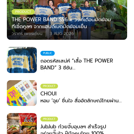
PRODUCT
THE POWER BAND SS6 x วงศ์เดือนมัดย้อม
ทีเชิ้ตคูลๆ จากแฮนด์เมดมัดย้อมเย็น
วรากร เพชรเยียน
3 AUG 2026
PUBLIC
ถอดรหัสเสน่ห์ “เสื้อ THE POWER
BAND” 3 ซีซัน
เมื่อเวทีดนตรีระดับประเทศ จับมือ
ภูมิปัญญาชุมชน
PRODUCT
สวมพลังสร้างสรรค์ที่ไม่สิ้นสุด
CHOUI
หอม ‘ฉุย’ ชื่นใจ สื่ออัตลักษณ์ไทยผ่าน
กลิ่น
PRODUCT
JubJub ก๋วยจั๊บอุบลฯ สำเร็จรูป
อร่อยจั๊บใจ ฝีมือคนไทย 100%