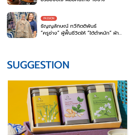
PASSION
ธัญญลักษณ์ ทวีกิตติพันธ์
“ครูช่าง” ผู้ฟื้นชีวิตให้ “ใต้ตำหนัก” ผ้า
ย้อมครามสกลนคร
SUGGESTION