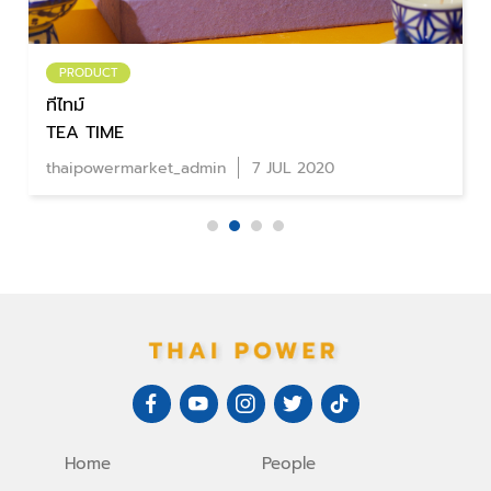
PRODUCT
ตรางู
SNAKE BRAND
thaipowermarket_admin
4 JUL 2020
Home
People