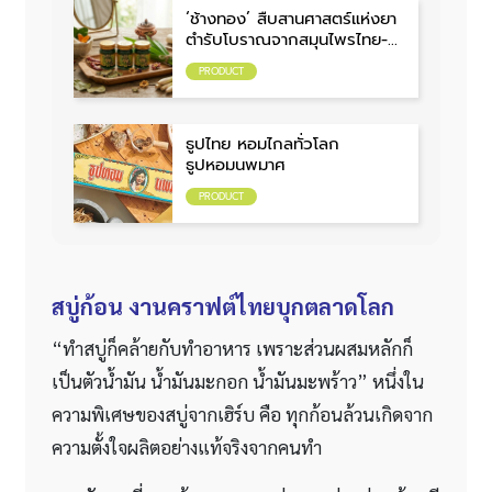
‘ช้างทอง’ สืบสานศาสตร์แห่งยา
ตำรับโบราณจากสมุนไพรไทย-
จีน
PRODUCT
ธูปไทย หอมไกลทั่วโลก
ธูปหอมนพมาศ
PRODUCT
สบู่ก้อน งานคราฟต์ไทยบุกตลาดโลก
“ทำสบู่ก็คล้ายกับทำอาหาร เพราะส่วนผสมหลักก็
เป็นตัวน้ำมัน น้ำมันมะกอก น้ำมันมะพร้าว” หนึ่งใน
ความพิเศษของสบู่จากเฮิร์บ คือ ทุกก้อนล้วนเกิดจาก
ความตั้งใจผลิตอย่างแท้จริงจากคนทำ