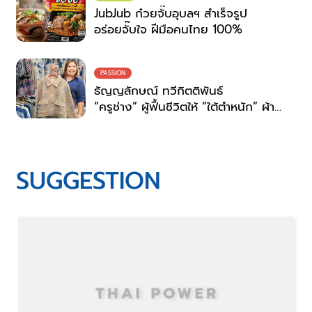
JubJub ก๋วยจั๊บอุบลฯ สำเร็จรูป
อร่อยจั๊บใจ ฝีมือคนไทย 100%
PASSION
ธัญญลักษณ์ ทวีกิตติพันธ์
“ครูช่าง” ผู้ฟื้นชีวิตให้ “ใต้ตำหนัก” ผ้า
ย้อมครามสกลนคร
SUGGESTION