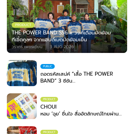
PRODUCT
THE POWER BAND SS6 x วงศ์เดือนมัดย้อม
ทีเชิ้ตคูลๆ จากแฮนด์เมดมัดย้อมเย็น
วรากร เพชรเยียน
3 AUG 2026
PUBLIC
ถอดรหัสเสน่ห์ “เสื้อ THE POWER
BAND” 3 ซีซัน
เมื่อเวทีดนตรีระดับประเทศ จับมือ
ภูมิปัญญาชุมชน
PRODUCT
สวมพลังสร้างสรรค์ที่ไม่สิ้นสุด
CHOUI
หอม ‘ฉุย’ ชื่นใจ สื่ออัตลักษณ์ไทยผ่าน
กลิ่น
PRODUCT