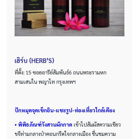
เฮิร์บ (
HERB’S)
ที่ตั้ง: 15 ซอยอารีย์สัมพันธ์6 ถนนพระรามหก
สามเสนใน พญาไท กรุงเทพฯ
ปักหมุดจุดเช็กอิน-แชะรูป-ท่องเที่ยวใกล้เคียง
• พิพิธภัณฑ์วังสวนผักกาด
เข้าไปสัมผัสความเขียว
ขจีท่ามกลางป่าคอนกรีตใจกลางเมือง ชื่นชมความ