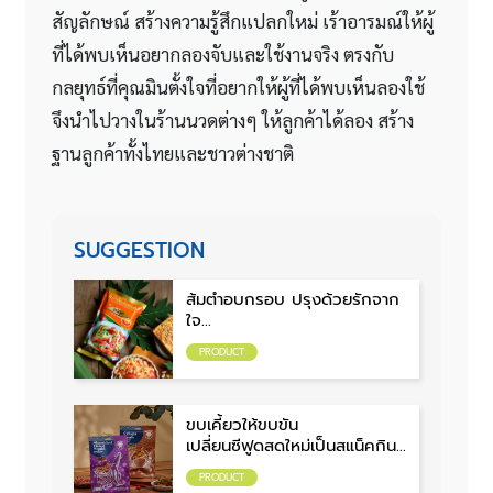
สัญลักษณ์ สร้างความรู้สึกแปลกใหม่ เร้าอารมณ์ให้ผู้
ที่ได้พบเห็นอยากลองจับและใช้งานจริง ตรงกับ
กลยุทธ์ที่คุณมินตั้งใจที่อยากให้ผู้ที่ได้พบเห็นลองใช้
จึงนำไปวางในร้านนวดต่างๆ ให้ลูกค้าได้ลอง สร้าง
ฐานลูกค้าทั้งไทยและชาวต่างชาติ
SUGGESTION
ส้มตำอบกรอบ ปรุงด้วยรักจาก
ใจ
ส่งต่อความแซ่บ นัวตำรับไทย
PRODUCT
จาก ‘แม่ตุ๊ก’
ขบเคี้ยวให้ขบขัน
เปลี่ยนซีฟูดสดใหม่เป็นสแน็คกิน
เล่น
PRODUCT
จาก ‘น่านน้ำ’ ไทย