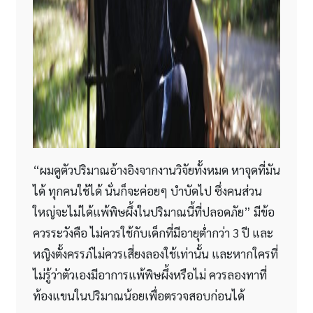
“ผมดูตัวปริมาณอ้างอิงจากงานวิจัยทั้งหมด หาจุดที่มัน
ได้ ทุกคนใช้ได้ นั่นก็จะค่อยๆ บำบัดไป ซึ่งคนส่วน
ใหญ่จะไม่ได้แพ้พิษผึ้งในปริมาณนี้ที่ปลอดภัย” มีข้อ
ควรระวังคือ ไม่ควรใช้กับเด็กที่มีอายุต่ำกว่า 3 ปี และ
หญิงตั้งครรภ์ไม่ควรเสี่ยงลองใช้เท่านั้น และหากใครที่
ไม่รู้ว่าตัวเองมีอาการแพ้พิษผึ้งหรือไม่ ควรลองทาที่
ท้องแขนในปริมาณน้อยเพื่อตรวจสอบก่อนได้