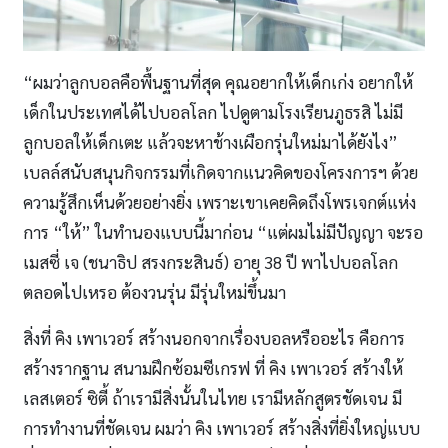
“ผมว่าลูกบอลคือพื้นฐานที่สุด คุณอยากให้เด็กเก่ง อยากให้
เด็กในประเทศได้ไปบอลโลก ไปดูตามโรงเรียนภูธรสิ ไม่มี
ลูกบอลให้เด็กเตะ แล้วจะหาช้างเผือกรุ่นใหม่มาได้ยังไง”
เบลล์สนับสนุนกิจกรรมที่เกิดจากแนวคิดของโครงการฯ ด้วย
ความรู้สึกเห็นด้วยอย่างยิ่ง เพราะเขาเคยคิดถึงโพรเจกต์แห่ง
การ “ให้” ในทำนองแบบนี้มาก่อน “แต่ผมไม่มีปัญญา จะรอ
เมสซี่ เจ (ชนาธิป สรงกระสินธ์) อายุ 38 ปี พาไปบอลโลก
ตลอดไปเหรอ ต้องวนรุ่น มีรุ่นใหม่ขึ้นมา
สิ่งที่ คิง เพาเวอร์ สร้างนอกจากเรื่องบอลหรืออะไร คือการ
สร้างรากฐาน สนามฝึกซ้อมซีเกรฟ ที่ คิง เพาเวอร์ สร้างให้
เลสเตอร์ ซิตี้ ถ้าเรามีสิ่งนั้นในไทย เรามีหลักสูตรชัดเจน มี
การทํางานที่ชัดเจน ผมว่า คิง เพาเวอร์ สร้างสิ่งที่ยิ่งใหญ่แบบ