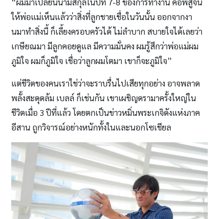
“ผมมาเปลี่ยนนามสกุลในปีที่ 7-8 ของการทํางาน คือพิสูจน์
ให้พ่อแม่เห็นแล้วว่าสิ่งที่ลูกชายเชื่อในวันนั้น ออกจากงา
นมาทําสิ่งนี้ ก็เลี้ยงครอบครัวได้ ไม่ลําบาก สบายใจได้เลยว่า
เกษียณมา มีลูกคอยดูแล มีความมั่นคง ผมรู้สึกว่าพ่อแม่ผม
ภูมิใจ ผมก็ภูมิใจ เชื่อว่าลูกผมโตมา เขาก็จะภูมิใจ”
แต่ชีวิตของคนเราใช่ว่าจะราบรื่นไปเสียทุกอย่าง อาจพลาด
พลั้งสะดุดล้ม เบลล์ ก็เช่นกัน เขาเผชิญดรามาครั้งใหญ่ใน
ชีวิตเมื่อ 3 ปีที่แล้ว โดยตกเป็นข่าวหมิ่นพระเกจิดังแห่งภาค
อีสาน ถูกวิจารณ์อย่างหนักทั้งในและนอกโซเชียล