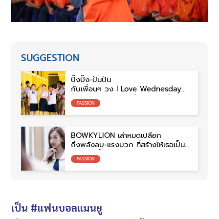
SUGGESTION
ปิ๊งปิ๊ง-ปันปัน
กับเพื่อนๆ วง l Love Wednesday
และบทเรียนสำคัญ “เป็นตัวเอง เป็น
PASSION
ธรรมชาติ”
BOWKYLION เล่าหมดเปลือก
ถึงพลังลบ-แรงบวก ที่สร้างให้เธอเป็น
เธอในวันนี้
PASSION
เป็น
#แฟนบอลแมนยู