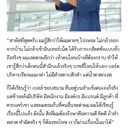
“สาหัสที่สุดครับ ผมรู้สึกว่าให้ผมตายๆ ไปเหอะ ไม่กล้าออก
จากบ้าน ไม่กล้าเข้าอินเทอร์เน็ต ได้รับการเกลียดชังแบบทั่ว
ถึงจริงๆ ผมเลยตกผลึกว่า เท้าคนไหนบ้างที่ต้องกราบ ทําให้
เขารู้สึกว่าเด็กคนนี้สํานึกแล้วจริงๆ บวชที่ไหนให้บอก บอร์ด
บริหารเรียกผมมาด่า ไม่มีคําหยาบสักคํา แต่น้ำตาตกเลย
ก็ได้เรียนรู้ว่า เบลล์ ขอบสนาม ยืนอยู่บนลําแข้งตนเองก็จริง
แต่ข้างหลังมีบริษัท มีพนักงาน มีองค์กร มีแบรนด์ มีลูกค้า ที่
ควรแคร์เขา และผมยอมรับที่คนอื่นจะด่าผม ผมได้เรียนรู้
เรื่องนี้ไปแล้ว ดังนั้น สิ่งที่ผมต้องรักษาคือความดี คิดดี ถ้าทำ
พลาด ทำผิดจริง ๆ ก็ต้องขอโทษ เราก็ผ่านเรื่องนั้นมาได้”