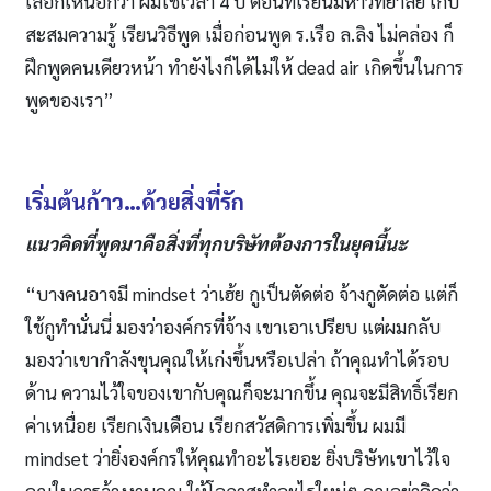
เลือกเหนือกว่า ผมใช้เวลา 4 ปี ตอนที่เรียนมหาวิทยาลัย เก็บ
สะสมความรู้ เรียนวิธีพูด เมื่อก่อนพูด ร.เรือ ล.ลิง ไม่คล่อง ก็
ฝึกพูดคนเดียวหน้า ทํายังไงก็ได้ไม่ให้ dead air เกิดขึ้นในการ
พูดของเรา”
เริ่มต้นก้าว…ด้วยสิ่งที่รัก
แนวคิดที่พูดมาคือสิ่งที่ทุกบริษัทต้องการในยุคนี้นะ
“บางคนอาจมี mindset ว่าเฮ้ย กูเป็นตัดต่อ จ้างกูตัดต่อ แต่ก็
ใช้กูทํานั่นนี่ มองว่าองค์กรที่จ้าง เขาเอาเปรียบ แต่ผมกลับ
มองว่าเขากําลังขุนคุณให้เก่งขึ้นหรือเปล่า ถ้าคุณทําได้รอบ
ด้าน ความไว้ใจของเขากับคุณก็จะมากขึ้น คุณจะมีสิทธิ์เรียก
ค่าเหนื่อย เรียกเงินเดือน เรียกสวัสดิการเพิ่มขึ้น ผมมี
mindset ว่ายิ่งองค์กรให้คุณทําอะไรเยอะ ยิ่งบริษัทเขาไว้ใจ
คุณในการจ้างงานคุณ ให้โอกาสทําอะไรใหม่ๆ คุณอย่าคิดว่า