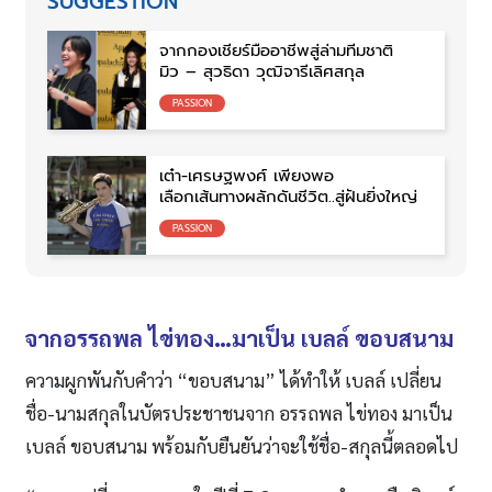
SUGGESTION
จากกองเชียร์มืออาชีพสู่ล่ามทีมชาติ
มิว – สุวธิดา วุฒิจารีเลิศสกุล
PASSION
เต๋า-เศรษฐพงศ์ เพียงพอ
เลือกเส้นทางผลักดันชีวิต..สู่ฝันยิ่งใหญ่
PASSION
จากอรรถพล ไข่ทอง…มาเป็น เบลล์ ขอบสนาม
ความผูกพันกับคำว่า “ขอบสนาม” ได้ทำให้ เบลล์ เปลี่ยน
ชื่อ-นามสกุลในบัตรประชาชนจาก อรรถพล ไข่ทอง มาเป็น
เบลล์ ขอบสนาม พร้อมกับยืนยันว่าจะใช้ชื่อ-สกุลนี้ตลอดไป