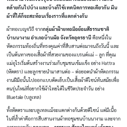
คล้ายกันไปบ้าง และบ้างก็ใช้เทคนิคการทอเดียวกัน ผืน
ผ้าที่ได้ก็จะสะท้อนเรื่องราวที่แตกต่างกัน
ผ้าทอเบญจวิถี จาก
กลุ่มผ้าฝ้ายทอมือย้อมสีธรรมชาติ
บ้านนางาม อำเภอบ้านผือ จังหวัดอุดรธานี
คือหนึ่งใน
หัตถกรรมท้องถิ่นที่ทรงคุณค่าที่สืบสานต่อมาจนถึงวันนี้ และ
เป็นต้นทางของเสื้อผ้าที่สวยงามของแบรนด์แม่ – ลูก ที่คุณ
แม่อุไรเริ่มต้นสร้างงานร่วมกับชุมชนเข้มแข็ง อย่าง Hattra
(หัตตรา) และลูกชายนำมาสานต่อ – ต่อยอดนำผ้าหัตถกรรม
งานฝีมือนั้นไปออกแบบตัดเย็บเป็นเสื้อผ้าดีไซน์ทันสมัยเพื่อ
คนรุ่นใหม่ที่อยากใช้ผ้าไทยได้ในชีวิตประจำวัน อย่าง
Bluetale (บลูเทล)
ทั้งหัตตราและบลูเทลแม้จะแตกต่างกันด้วยดีไซน์ แต่มีเนื้อ
ในที่ล้ำค่าคือการสืบสานงานผ้าทอชุมชนบ้านนางาม และจาก