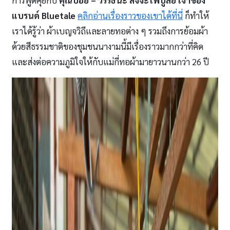
การพูดคุยกับ
คุณบอย – วรรธนะ สัจจะไพบูลย์ เจ้าของ
แบรนด์ Bluetale
คลิกอ่านเรื่องราวของเขาได้ที่นี่
ก็ทำให้
เราได้รู้ว่า ผ้าเบญจวิถีและลายทอต่าง ๆ รวมถึงการย้อมผ้า
ด้วยสีธรรมชาติของชุมชนนางามนี้มีเรื่องราวมากกว่าที่คิด
และส่งต่อความภูมิใจให้กับแม่กี่ทอผ้ามายาวนานกว่า 26 ปี