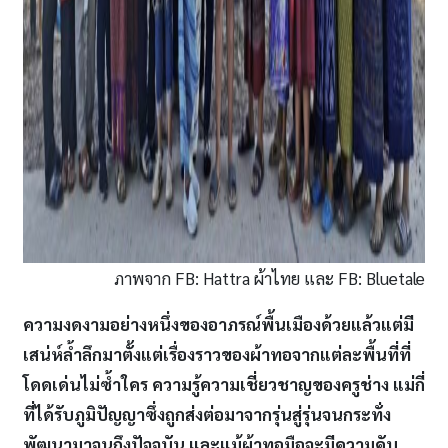
ภาพจาก FB: Hattra ผ้าไทย และ FB: Bluetale
ความงดงามอย่างหนึ่งของอาภรณ์พื้นเมืองด้วยแล้วแต่มี
เสน่ห์ล้ำลึกมาตั้งแต่เรื่องราวของผ้าทอจากแต่ละพื้นที่ที่
โดดเด่นไม่ซ้ำใคร ความรู้ความเชี่ยวชาญของครูช่าง แม่กี่
ที่ได้รับภูมิปัญญาซึ่งถูกส่งต่อมาจากรุ่นสู่รุ่นจนกระทั่ง
พัฒนามาจนถึงปัจจุบัน และแม้ผ้าทอมือจะมีความคับ