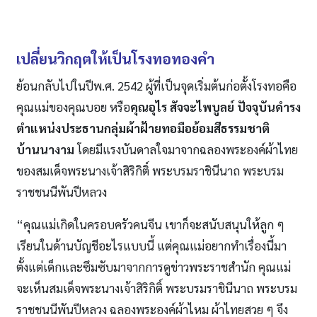
เปลี่ยนวิกฤตให้เป็นโรงทอทองคำ
ย้อนกลับไปในปีพ.ศ. 2542 ผู้ที่เป็นจุดเริ่มต้นก่อตั้งโรงทอคือ
คุณแม่ของคุณบอย หรือ
คุณอุไร สัจจะไพบูลย์ ปัจจุบันดำรง
ตำแหน่งประธานกลุ่มผ้าฝ้ายทอมือย้อมสีธรรมชาติ
บ้านนางาม
โดยมีแรงบันดาลใจมาจากฉลองพระองค์ผ้าไทย
ของ
สมเด็จพระนางเจ้าสิริกิติ์ พระบรมราชินีนาถ พระบรม
ราชชนนีพันปีหลวง
“
คุณแม่
เกิดในครอบครัวคนจีน เขาก็จะสนับสนุนให้ลูก ๆ
เรียนในด้านบัญชีอะไรแบบนี้ แต่คุณแม่
อยากทำเรื่องนี้มา
ตั้งแต่เด็กและซึมซับมาจากการดูข่าวพระราชสำนัก คุณแม่
จะเห็นสมเด็จพระนางเจ้าสิริกิติ์ พระบรมราชินีนาถ พระบรม
ราชชนนีพันปีหลวง ฉลองพระองค์ผ้าไหม ผ้าไทยสวย ๆ จึง