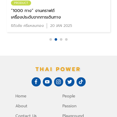
PRODUCT
พาสเทล
PASTEL
thaipowermarket_admin
4 JUL 2020
Home
People
About
Passion
Contact Us
Playground