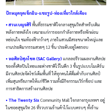
ปักหมุดจุดเช็กอิน-แชะรูป
-ท่องเที่ยวใกล้เคียง
• สวนเบญจสิริ
พื้นที่ธรรมชาติใจกลางสุขุมวิทสำหรับเติม
พลังกายพลังใจ เหมาะแก่การออกกำลังกายหรือพักผ่อน
หย่อนใจ ชมท้องฟ้ากว้างๆ ภายในสวนมีสระขนาดใหญ่และ
งานประติมากรรมสวยๆ 12 ชิ้น ประดับอยู่โดยรอบ
• หอศิลป์ศุภโชค (
SAC Gallery)
แกลลอรีรวมผลงานศิลปะ
ของทั้งศิลปินไทยและต่างชาติไว้ในตึก 3 ชั้นรูปแบบโมเดิร์น
มีงานศิลปะจัดโชว์เต็มพื้นที่ ให้ทุกคนได้ดื่มด่ำกับงานศิลป์
เพิ่มสุนทรียภาพให้แก่ชีวิต รวมทั้งมีกิจกรรมเวิร์กช็อป และ
การสาธิตการสร้างงานศิลปะ
• The Twenty Six
Community Mall ใจกลางกรุงเทพฯ อยู่
ในซอยสุขุมวิท 26 ที่รวบรวมร้านค้าไว้แบบครบๆ ทั้งร้าน