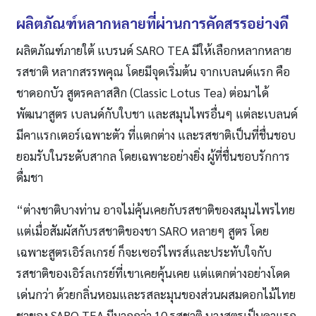
ผลิตภัณฑ์หลากหลายที่ผ่านการคัดสรรอย่างดี
ผลิตภัณฑ์ภายใต้ แบรนด์ SARO TEA มีให้เลือกหลากหลาย
รสชาติ หลากสรรพคุณ โดยมีจุดเริ่มต้น จากเบลนด์แรก คือ
ชาดอกบัว สูตรคลาสสิก (Classic Lotus Tea) ต่อมาได้
พัฒนาสูตร เบลนด์กับใบชา และสมุนไพรอื่นๆ แต่ละเบลนด์
มีคาแรกเตอร์เฉพาะตัว ที่แตกต่าง และรสชาติเป็นที่ชื่นชอบ
ยอมรับในระดับสากล โดยเฉพาะอย่างยิ่ง ผู้ที่ชื่นชอบรักการ
ดื่มชา
“ต่างชาติบางท่าน อาจไม่คุ้นเคยกับรสชาติของสมุนไพรไทย
แต่เมื่อสัมผัสกับรสชาติของชา SARO หลายๆ สูตร โดย
เฉพาะสูตรเอิร์ลเกรย์ ก็จะเซอร์ไพรส์และประทับใจกับ
รสชาติของเอิร์ลเกรย์ที่เขาเคยคุ้นเคย แต่แตกต่างอย่างโดด
เด่นกว่า ด้วยกลิ่นหอมและรสละมุนของส่วนผสมดอกไม้ไทย
ชาของ SARO TEA มีมากกว่า 10 รสชาติ บางสูตรเป็นคาแรก