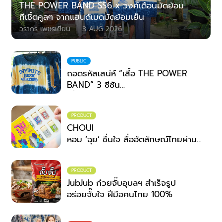
THE POWER BAND SS6 x วงศ์เดือนมัดย้อม
ทีเชิ้ตคูลๆ จากแฮนด์เมดมัดย้อมเย็น
วรากร เพชรเยียน
3 AUG 2026
PUBLIC
ถอดรหัสเสน่ห์ “เสื้อ THE POWER
BAND” 3 ซีซัน
เมื่อเวทีดนตรีระดับประเทศ จับมือ
ภูมิปัญญาชุมชน
PRODUCT
สวมพลังสร้างสรรค์ที่ไม่สิ้นสุด
CHOUI
หอม ‘ฉุย’ ชื่นใจ สื่ออัตลักษณ์ไทยผ่าน
กลิ่น
PRODUCT
JubJub ก๋วยจั๊บอุบลฯ สำเร็จรูป
อร่อยจั๊บใจ ฝีมือคนไทย 100%