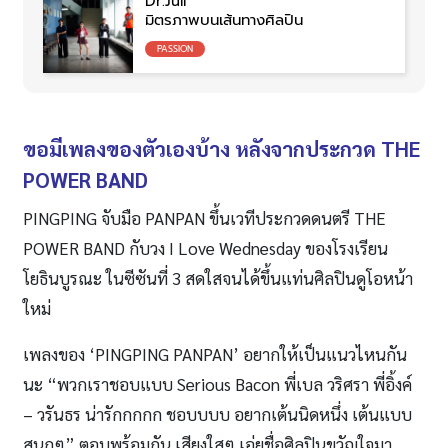
Dr.Jull
มิตรภาพบนเส้นทางศิลปิน
PASSION
ขอมีเพลงของตัวเองบ้าง หลังจากประกวด
THE
POWER BAND
PINGPING จับมือ PANPAN ขึ้นเวทีประกวดดนตรี THE
POWER BAND กับวง I Love Wednesday ของโรงเรียน
โยธินบูรณะ ในซีซันที่ 3 สดใสจนได้ขึ้นแท่นศิลปินดูโอหน้า
ใหม่
เพลงของ ‘PINGPING PANPAN’ อยากให้เป็นแนวไหนกัน
นะ “พวกเราชอบแบบ Serious Bacon พี่เบล วริศรา พี่อิ้งค์
– วรันธร น่ารักกกกก ชอบบบบ อยากเต้นนิดหนึ่ง เต้นแบบ
สนุกๆ” ตอบพร้อมกัน เสียงใสๆ เอ่ยชื่อศิลปินขวัญใจมา