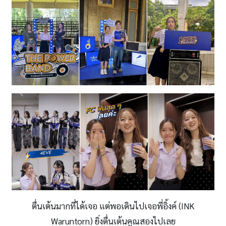
ตื่นเต้นมากที่ได้เจอ แต่พอเดินไปเจอพี่อิ้งค์ (INK
Waruntorn) ยิ่งตื่นเต้นคูณสองไปเลย