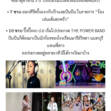
ซึ่งอายุห่างกัน 3 ปี (ปิ๊งปิ๊งเริ่มไปลงเรียนร้องเพลงแล้ว)
• 7 ขวบ
ออกทีวีครั้งแรกกับป๊าและปันปัน ในรายการ “ร้อง
เล่นเต้นยกครัว”
• 10 ขวบ
ปิ๊งปิ๊งจบ ป.6 เริ่มไปประกวด THE POWER BAND
ปันปันก็ต้องมาเป็นนักร้องของโรงเรียนมารีย์วิทยา นนทบุรี
แทนพี่สาว
ลงประกวดอยู่หลายเวที มีได้รางวัลมาบ้าง