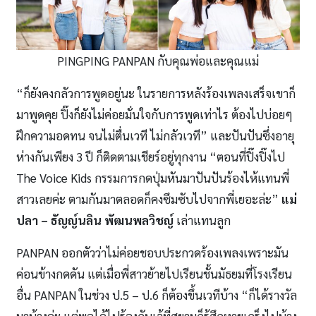
PINGPING PANPAN กับคุณพ่อและคุณแม่
“ก็ยังคงกลัวการพูดอยู่นะ ในรายการหลังร้องเพลงเสร็จเขาก็
มาพูดคุย ปิ๊งก็ยังไม่ค่อยมั่นใจกับการพูดเท่าไร ต้องไปบ่อยๆ
ฝึกความอดทน จนไม่ตื่นเวที ไม่กลัวเวที” และปันปันซึ่งอายุ
ห่างกันเพียง 3 ปี ก็ติดตามเชียร์อยู่ทุกงาน “ตอนที่ปิ๊งปิ๊งไป
The Voice Kids กรรมการกดปุ่มหันมาปันปันร้องไห้แทนพี่
สาวเลยค่ะ ตามกันมาตลอดก็คงซึมซับไปจากพี่เยอะล่ะ”
แม่
ปลา
– ธัญญ์นลิน พัฒนพลวิชญ์
เล่าแทนลูก
PANPAN ออกตัวว่าไม่ค่อยชอบประกวดร้องเพลงเพราะมัน
ค่อนข้างกดดัน แต่เมื่อพี่สาวย้ายไปเรียนชั้นมัธยมที่โรงเรียน
อื่น PANPAN ในช่วง ป.5 – ป.6 ก็ต้องขึ้นเวทีบ้าง “ก็ได้รางวัล