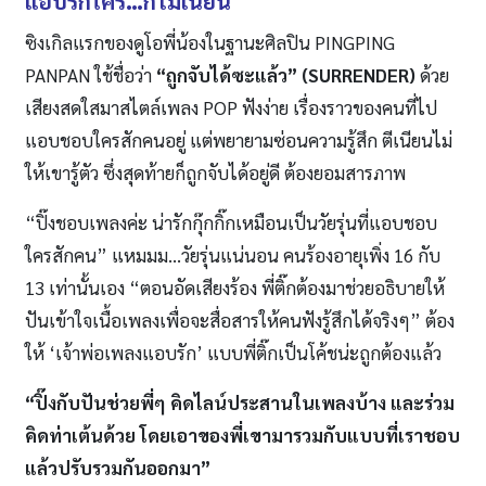
แอบรักใคร…ก็ไม่เนียน
ซิงเกิลแรกของดูโอพี่น้องในฐานะศิลปิน PINGPING
PANPAN ใช้ชื่อว่า
“ถูกจับได้ซะแล้ว” (
SURRENDER)
ด้วย
เสียงสดใสมาสไตล์เพลง POP ฟังง่าย เรื่องราวของคนที่ไป
แอบชอบใครสักคนอยู่ แต่พยายามซ่อนความรู้สึก ตีเนียนไม่
ให้เขารู้ตัว ซึ่งสุดท้ายก็ถูกจับได้อยู่ดี ต้องยอมสารภาพ
“ปิ๊งชอบเพลงค่ะ น่ารักกุ๊กกิ๊กเหมือนเป็นวัยรุ่นที่แอบชอบ
ใครสักคน” แหมมม…วัยรุ่นแน่นอน คนร้องอายุเพิ่ง 16 กับ
13 เท่านั้นเอง “ตอนอัดเสียงร้อง พี่ติ๊กต้องมาช่วยอธิบายให้
ปันเข้าใจเนื้อเพลงเพื่อจะสื่อสารให้คนฟังรู้สึกได้จริงๆ” ต้อง
ให้ ‘เจ้าพ่อเพลงแอบรัก’ แบบพี่ติ๊กเป็นโค้ชน่ะถูกต้องแล้ว
“ปิ๊งกับปันช่วยพี่ๆ คิดไลน์ประสานในเพลงบ้าง และร่วม
คิดท่าเต้นด้วย โดยเอาของพี่เขามารวมกับแบบที่เราชอบ
แล้วปรับรวมกันออกมา”