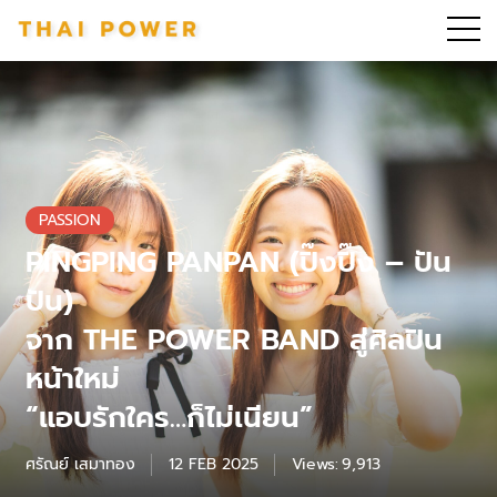
PASSION
PINGPING PANPAN (ปิ๊งปิ๊ง – ปัน
ปัน)
จาก THE POWER BAND สู่ศิลปิน
หน้าใหม่
“แอบรักใคร…ก็ไม่เนียน”
ศรัณย์ เสมาทอง
12 FEB 2025
Views:
9,913