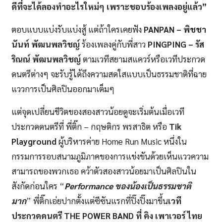
ดีที่จะได้ลองทำอะไรใหม่ๆ เพราะชอบร้องเพลงอยู่แล้ว”
ตอบแบบแบ่งรับแบ่งสู้ แต่ถ้าใครเคยฟัง
PANPAN
– พิชชา
นันท์ พัฒนพลวิชญ์
ร้องเพลงคู่กับพี่สาว
PINGPING
– รัส
ริณณ์ พัฒนพลวิชญ์
ตามเวทีสยามสแควร์หรือเวทีประกวด
ดนตรีต่างๆ จะรับรู้ได้ถึงความสดใสแบบเป็นธรรมชาติที่ฉาย
แววการเป็นศิลปินออกมาเต็มๆ
แต่จุดเปลี่ยนชีวิตของสองสาวน้อยดูจะเริ่มต้นเมื่อเวที
ประกวดดนตรีที่ พี่ติ๊ก – กฤษติกร พรสาธิต หรือ
Tik
Playground
ผู้บริหารค่าย Home Run Music หนึ่งใน
กรรมการรอบสนามภูมิภาคของการแข่งขันด้วยเห็นแววความ
สามารถของพวกเธอ คว้าตัวสองสาวน้อยมาเป็นศิลปินใน
สังกัดก่อนใคร “
Performance ของน้องเป็นธรรมชาติ
มาก
” พี่ติ๊กเอ่ยปากตั้งแต่ซีซันแรกที่ปิ๊งปิ๊งมาขึ้น
เวที
ประกวดดนตรี
THE POWER BAND ที่ คิง เพาเวอร์ ไทย