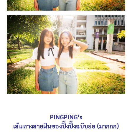
PINGPING’s
เส้นทางสายฝันของปิ๊งปิ๊งฉบับย่อ (มากกก)