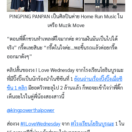
PINGPING PANPAN เป็นศิลปินค่าย Home Run Music ใน
เครือ Muzik Move
“ตอนพี่ติ๊กชวนทำเพลงดีใจมากค่ะ ความฝันมันเป็นไปได้
จริง” กรี๊ดเลยสินะ “กรี๊ดในใจค่ะ…พอขึ้นรถแล้วค่อยกรี๊ด
ออกมาดังๆ”
คลิปสั้นของวง I Love Wednesday จากโรงเรียนโยธินบูรณะ
ที่มีปิ๊งปิ๊งเป็นนักร้องนำในซีซันที่ 1
ย้อนอ่านเรื่องปิ๊งปิ๊งเมื่อซี
ซัน 1 คลิก
มียอดวิวทะลุไป 2 ล้านแล้ว ก็พอจะเข้าใจว่าพี่ติ๊ก
เห็นอะไรในคู่พี่น้องสองสาวนี้
@kingpowerthaipower
ส่องวง
#ILoveWednesday
จาก
#โรงเรียนโยธินบูรณะ
1 ใน