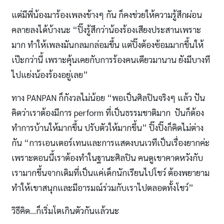
แต่มีพี่น้องมาร้องเพลงข้างๆ กัน ก็คงช่วยให้ความรู้สึกผ่อน
คลายลงได้บ้างนะ “ปิ๊งรู้สึกว่าน้องร้องเสียงประสานเพราะ
มาก ทำให้เพลงมันกลมกล่อมขึ้น แต่ปิ๊งต้องซ้อมมากขึ้นให้
เป๊ะกว่านี้ เพราะคุ้นเคยกับการร้องคนเดียวมานาน ยังมีบางที
ไปแย่งน้องร้องอยู่เลย”
ทาง PANPAN ก็กังวลไม่น้อย “พอเป็นศิลปินจริงๆ แล้ว ปัน
คิดว่าเราต้องมีการ perform ที่เป็นธรรมชาติมาก ปันก็ต้อง
ทำการบ้านให้มากขึ้น ปรับตัวให้มากขึ้น” ปิ๊งปิ๊งก็คิดไม่ต่าง
กัน “การเอนเตอร์เทนและการแสดงบนเวทีเป็นเรื่องยากค่ะ
เพราะตอนนี้เราต้องทำในฐานะศิลปิน คนดูเขาคาดหวังกับ
เรามากขึ้นจากเดิมที่เป็นแค่เด็กนักเรียนไปโชว์ ต้องพยายาม
ทำให้เขาสนุกและมีอารมณ์ร่วมกับเราไปตลอดทั้งโชว์”
วิธีคิด…ก็เริ่มโตเกินตัวกันแล้วนะ