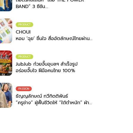
BAND” 3 ซีซัน
เมื่อเวทีดนตรีระดับประเทศ จับมือ
ภูมิปัญญาชุมชน
สวมพลังสร้างสรรค์ที่ไม่สิ้นสุด
PRODUCT
CHOUI
หอม ‘ฉุย’ ชื่นใจ สื่ออัตลักษณ์ไทยผ่าน
กลิ่น
PRODUCT
JubJub ก๋วยจั๊บอุบลฯ สำเร็จรูป
อร่อยจั๊บใจ ฝีมือคนไทย 100%
PASSION
ธัญญลักษณ์ ทวีกิตติพันธ์
“ครูช่าง” ผู้ฟื้นชีวิตให้ “ใต้ตำหนัก” ผ้า
ย้อมครามสกลนคร