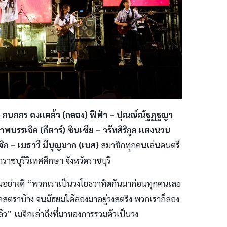
 – กนกกร คงแคล้ว (กลอง) ฟีฟ่า – ปุณณ์ณัฐฏฐญา
พบรรเจิด (กีตาร์) ซินเซีย – วรัทสิริกูล แตงนวน
จิก – เมธาวี มีบุญมาก (เบส)
สมาชิกทุกคนเล่นดนตรี
ณาราชบุรีวิเทศศึกษา จังหวัดราชบุรี
ป็นอย่างดี “พวกเราเป็นวงโยธวาทิตกันมาก่อนทุกคนเลย
์เคสตราบ้าง จนมัธยมได้ลองมาอยู่วงสตริง พวกเราก็ลอง
ล้ว” เมจิกเล่าถึงที่มาของการรวมตัวเป็นวง