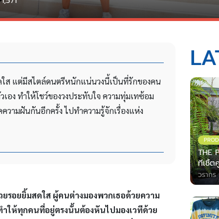
1,571
LA
ส แต่มีสไตล์ดนตรีหนักแน่นวงนี้เป็นที่รักของคน
ัวเอง ทำให้โชว์ของวงประทับใจ ความทุ่มเทซ้อม
ามฝันกันอีกครั้ง ไปทำความรู้จักเรื่องแห่ง
PROD
THE P
ทีเชิ้
วรากร 
าด้วยรอยยิ้มสดใส ผู้คนต่างมองพวกเธอด้วยความ
ทำให้ทุกคนที่อยู่ตรงนั้นต้องหันไปมองเวทีด้วย