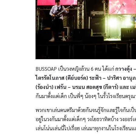
BUSSOAP เป็นวงหญิงล้วน 6 คน ได้แก่
กวางตุ้ง
ไตรรัตโนภาส (คีย์บอร์ด) ระฟ้า – ปวริศา อานุภา
(ร้องนำ) เฟร้น – นรมน สอดสุข (กีตาร์) และ เม
กันมาตั้งแต่เด็ก เป็นพี่ๆ น้องๆ ในรั้วโรงเรียนดรุ
พวกเขาเล่นดนตรีมาด้วยกันจนรู้จักและรู้ใจกันเ
อยู่ในวงกันมาตั้งแต่เด็กๆ วงโยธวาทิตบ้าง วงออร
เล่นโน่นเล่นนี่ไปเรื่อย เล่นมาทุกงานในโรงเรียนแ