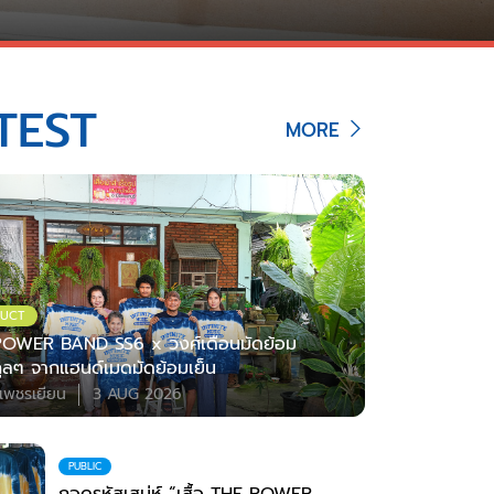
TEST
MORE
UCT
OWER BAND SS6 x วงศ์เดือนมัดย้อม
ตคูลๆ จากแฮนด์เมดมัดย้อมเย็น
เพชรเยียน
3 AUG 2026
PUBLIC
ถอดรหัสเสน่ห์ “เสื้อ THE POWER