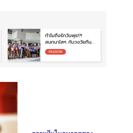
ทำไมถึงรักวันพุธ!?!
สนทนาใสๆ กับวงวัยทีน
I Love Wednesday
PASSION