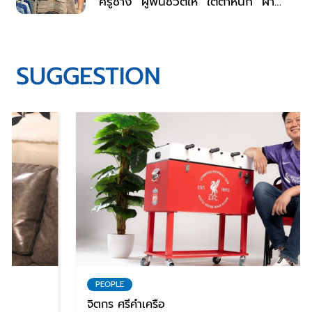
“ครูช่าง” ผู้ฟื้นชีวิตให้ “ใต้ตำหนัก” ผ้า
ย้อมครามสกลนคร
SUGGESTION
PEOPLE
จิตกร ศรีคำเครือ