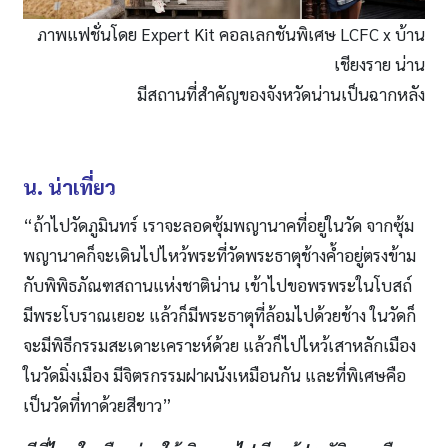
ภาพแฟชั่นโดย Expert Kit คอลเลกชันพิเศษ LCFC x บ้าน
เชียงราย น่าน
มีสถานที่สำคัญของจังหวัดน่านเป็นฉากหลัง
น. น่าเที่ยว
“ถ้าไปวัดภูมินทร์ เราจะลอดซุ้มพญานาคที่อยู่ในวัด จากซุ้ม
พญานาคก็จะเดินไปไหว้พระที่วัดพระธาตุช้างค้ำอยู่ตรงข้าม
กับพิพิธภัณฑสถานแห่งชาติน่าน เข้าไปขอพรพระในโบสถ์
มีพระโบราณเยอะ แล้วก็มีพระธาตุที่ล้อมไปด้วยช้าง ในวัดก็
จะมีพิธีกรรมสะเดาะเคราะห์ด้วย แล้วก็ไปไหว้เสาหลักเมือง
ในวัดมิ่งเมือง มีจิตรกรรมฝาผนังเหมือนกัน และที่พิเศษคือ
เป็นวัดที่ทาด้วยสีขาว”