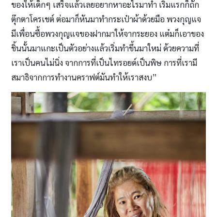
ของให้เด็กๆ เสร็จแล้วเลยอยากหาอะไรมาทำ เริ่มแรกก็ถัก
ตุ๊กตาโครเชต์ ต่อมาก็หันมาทำกระเป๋าผ้าด้วยมือ พวงกุญแจ
มีเพื่อนซื้อพวงกุญแจของฝากมาให้จากระยอง แต๋มก็เอาของ
ชิ้นนั้นมาแกะเป็นตัวอย่างแล้วเริ่มทำขึ้นมาใหม่ ด้วยความที่
เราเป็นคนไม่นิ่ง จากการที่เป็นไทรอยด์เป็นพิษ การที่เรามี
สมาธิจากการทำงานคราฟต์มันทำให้เราสงบ”