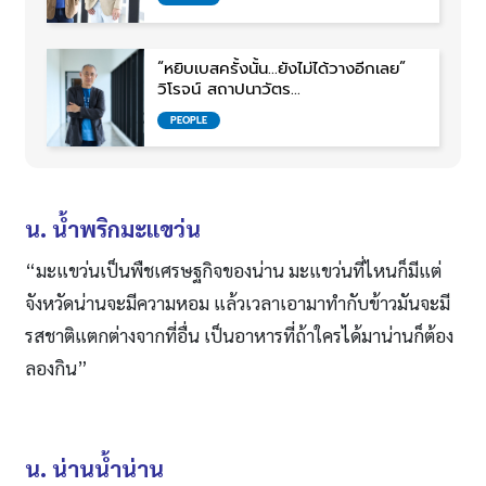
“หยิบเบสครั้งนั้น…ยังไม่ได้วางอีกเลย”
วิโรจน์ สถาปนาวัตร
J-PAP มือเบส INFINITY
PEOPLE
น. น้ำพริกมะแขว่น
“มะแขว่นเป็นพืชเศรษฐกิจของน่าน มะแขว่นที่ไหนก็มีแต่
จังหวัดน่านจะมีความหอม แล้วเวลาเอามาทำกับข้าวมันจะมี
รสชาติแตกต่างจากที่อื่น เป็นอาหารที่ถ้าใครได้มาน่านก็ต้อง
ลองกิน”
น. น่านน้ำน่าน