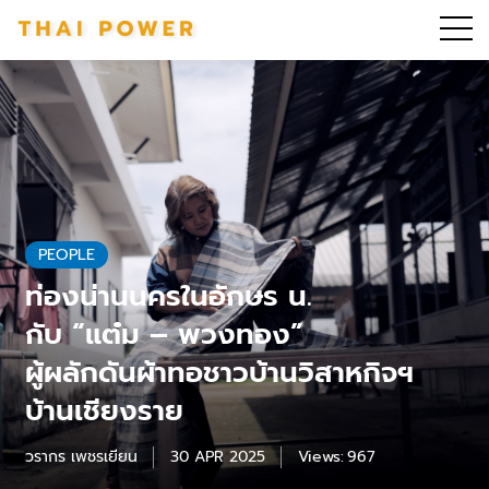
PEOPLE
ท่องน่านนครในอักษร น.
กับ “แต๋ม – พวงทอง”
ผู้ผลักดันผ้าทอชาวบ้านวิสาหกิจฯ
บ้านเชียงราย
วรากร เพชรเยียน
30 APR 2025
Views:
967