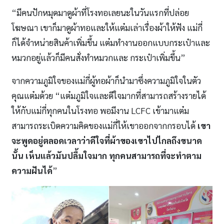
“มีคนปักหมุดมาดูผ้าที่โรงทอเลยนะในวันแรกที่ปล่อย
โฆษณา เขาก็มาดูผ้าทอและให้แต๋มเล่าเรื่องผ้าให้ฟัง แม่กี่
ก็ได้จำหน่ายสินค้าเพิ่มขึ้น แต๋มทำงานออกแบบกระเป๋าและ
หมวกอยู่แล้วก็มีคนสั่งทำหมวกและ กระเป๋าเพิ่มขึ้น”
จากความภูมิใจของแม่กี่ผู้ทอผ้าก็นำมาซึ่งความภูมิใจในตัว
คุณแต๋มด้วย “แต๋มภูมิใจและดีใจมากที่สามารถสร้างรายได้
ให้กับแม่กี่ทุกคนในโรงทอ พอมีงาน LCFC เข้ามาแต๋ม
สามารถระเบิดความคิดของแม่กี่ให้เขาออกจากกรอบได้
เขา
จะพูดอยู่ตลอดเวลาว่าดีใจที่ผ้าของเขาไปไกลถึงขนาด
นั้น เห็นแล้วมันปลื้มใจมาก ทุกคนสามารถที่จะทำตาม
ความฝันได้
”