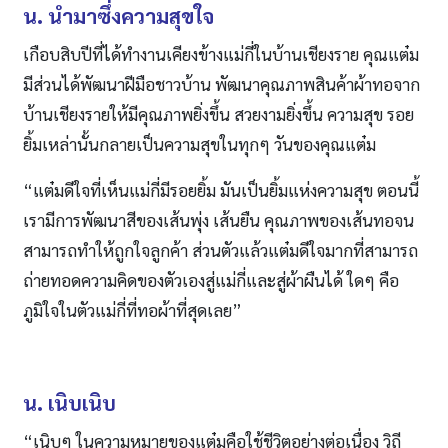
น. นำมาซึ่งความสุขใจ
เกือบสิบปีที่ได้ทำงานเคียงข้างแม่กี่ในบ้านเชียงราย คุณแต๋ม
มีส่วนได้พัฒนาฝีมือชาวบ้าน พัฒนาคุณภาพสินค้าผ้าทอจาก
บ้านเชียงรายให้มีคุณภาพยิ่งขึ้น สวยงามยิ่งขึ้น ความสุข รอย
ยิ้มเหล่านั้นกลายเป็นความสุขในทุกๆ วันของคุณแต๋ม
“แต๋มดีใจที่เห็นแม่กี่มีรอยยิ้ม มันเป็นยิ้มแห่งความสุข ตอนนี้
เรามีการพัฒนาสีของเส้นพุ่ง เส้นยืน คุณภาพของเส้นทอจน
สามารถทำให้ถูกใจลูกค้า ส่วนตัวแล้วแต๋มดีใจมากที่สามารถ
ถ่ายทอดความคิดของตัวเองสู่แม่กี่และสู่ผ้าผืนได้ ใดๆ คือ
ภูมิใจในตัวแม่กี่ที่ทอผ้าที่สุดเลย”
น. เนิบเนิบ
“เนิบๆ ในความหมายของแต๋มคือใช้ชีวิตอย่างต่อเนื่อง วิถี