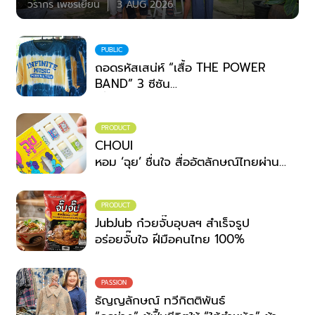
วรากร เพชรเยียน
3 AUG 2026
PUBLIC
ถอดรหัสเสน่ห์ “เสื้อ THE POWER
BAND” 3 ซีซัน
เมื่อเวทีดนตรีระดับประเทศ จับมือ
ภูมิปัญญาชุมชน
PRODUCT
สวมพลังสร้างสรรค์ที่ไม่สิ้นสุด
CHOUI
หอม ‘ฉุย’ ชื่นใจ สื่ออัตลักษณ์ไทยผ่าน
กลิ่น
PRODUCT
JubJub ก๋วยจั๊บอุบลฯ สำเร็จรูป
อร่อยจั๊บใจ ฝีมือคนไทย 100%
PASSION
ธัญญลักษณ์ ทวีกิตติพันธ์