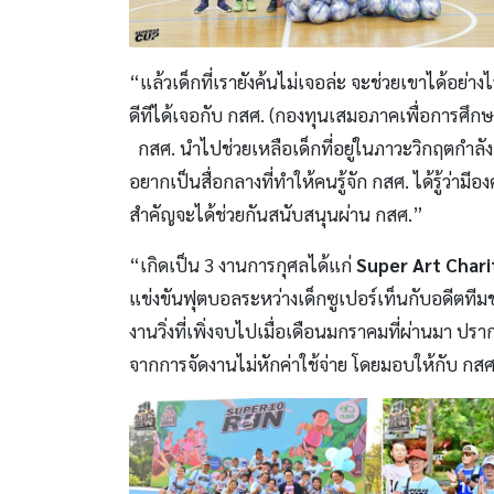
“แล้วเด็กที่เรายังค้นไม่เจอล่ะ จะช่วยเขาได้อย่
ดีทีได้เจอกับ กสศ. (กองทุนเสมอภาคเพื่อการศึกษา
กสศ. นำไปช่วยเหลือเด็กที่อยู่ในภาวะวิกฤตกำ
อยากเป็นสื่อกลางที่ทำให้คนรู้จัก กสศ. ได้รู้ว่ามี
สำคัญจะได้ช่วยกันสนับสนุนผ่าน กสศ.”
“เกิดเป็น 3 งานการกุศลได้แก่
Super Art Chari
แข่งขันฟุตบอลระหว่างเด็กซูเปอร์เท็นกับอดีตที
งานวิ่งที่เพิ่งจบไปเมื่อเดือนมกราคมที่ผ่านมา ปร
จากการจัดงานไม่หักค่าใช้จ่าย โดยมอบให้กับ กสศ