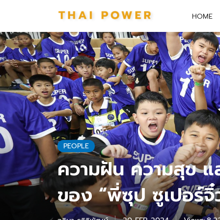
HOME
PEOPLE
ความฝัน ความสุข แ
ของ “พี่ซุป ซูเปอร์จิ๋