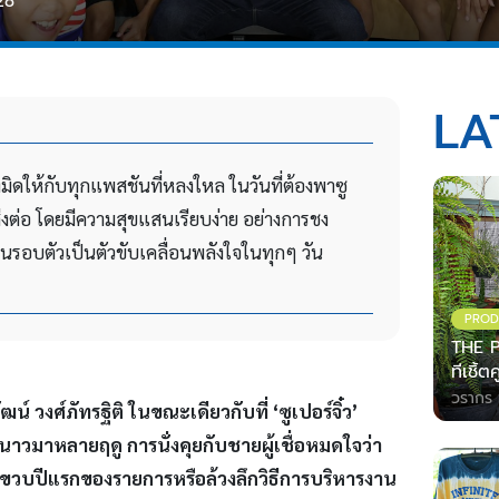
28
LA
่งมิดให้กับทุกแพสชันที่หลงใหล ในวันที่ต้องพาซู
ารส่งต่อ โดยมีความสุขแสนเรียบง่าย อย่างการชง
รอบตัวเป็นตัวขับเคลื่อนพลังใจในทุกๆ วัน
PROD
THE P
ทีเชิ้
วรากร 
ัฒน์ วงศ์ภัทรฐิติ ในขณะเดียวกับที่ ‘ซูเปอร์จิ๋ว’
นหนาวมาหลายฤดู การนั่งคุยกับชายผู้เชื่อหมดใจว่า
ปถึงขวบปีแรกของรายการหรือล้วงลึกวิธีการบริหารงาน