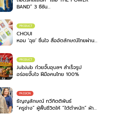
BAND” 3 ซีซัน
เมื่อเวทีดนตรีระดับประเทศ จับมือ
ภูมิปัญญาชุมชน
สวมพลังสร้างสรรค์ที่ไม่สิ้นสุด
PRODUCT
CHOUI
หอม ‘ฉุย’ ชื่นใจ สื่ออัตลักษณ์ไทยผ่าน
กลิ่น
PRODUCT
JubJub ก๋วยจั๊บอุบลฯ สำเร็จรูป
อร่อยจั๊บใจ ฝีมือคนไทย 100%
PASSION
ธัญญลักษณ์ ทวีกิตติพันธ์
“ครูช่าง” ผู้ฟื้นชีวิตให้ “ใต้ตำหนัก” ผ้า
ย้อมครามสกลนคร