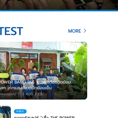
TEST
MORE
UCT
OWER BAND SS6 x วงศ์เดือนมัดย้อม
ตคูลๆ จากแฮนด์เมดมัดย้อมเย็น
เพชรเยียน
3 AUG 2026
PUBLIC
ถอดรหัสเสน่ห์ “เสื้อ THE POWER