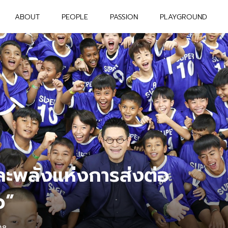
ABOUT
PEOPLE
PASSION
PLAYGROUND
ละพลังแห่งการส่งต่อ
ว”