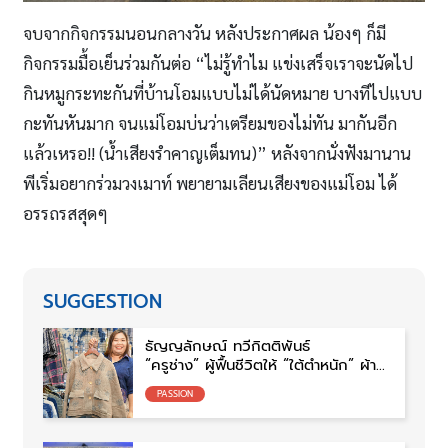
จบจากกิจกรรมนอนกลางวัน หลังประกาศผล น้องๆ ก็มี
กิจกรรมมื้อเย็นร่วมกันต่อ “ไม่รู้ทำไม แข่งเสร็จเราจะนัดไป
กินหมูกระทะกันที่บ้านโอมแบบไม่ได้นัดหมาย บางทีไปแบบ
กะทันหันมาก จนแม่โอมบ่นว่าเตรียมของไม่ทัน มากันอีก
แล้วเหรอ!! (น้ำเสียงรำคาญเต็มทน)” หลังจากนั่งฟังมานาน
พีเริ่มอยากร่วมวงเมาท์ พยายามเลียนเสียงของแม่โอม ได้
อรรถรสสุดๆ
SUGGESTION
ธัญญลักษณ์ ทวีกิตติพันธ์
“ครูช่าง” ผู้ฟื้นชีวิตให้ “ใต้ตำหนัก” ผ้า
ย้อมครามสกลนคร
PASSION