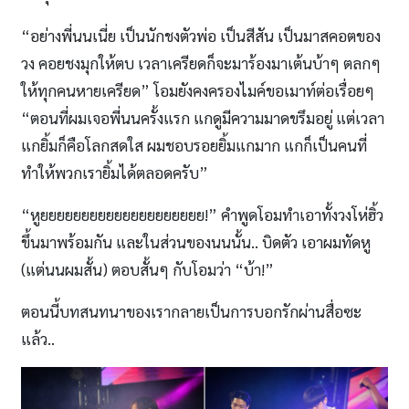
“อย่างพี่นนเนี่ย เป็นนักชงตัวพ่อ เป็นสีสัน เป็นมาสคอตของ
วง คอยชงมุกให้ตบ เวลาเครียดก็จะมาร้องมาเต้นบ้าๆ ตลกๆ
ให้ทุกคนหายเครียด” โอมยังคงครองไมค์ขอเมาท์ต่อเรื่อยๆ
“ตอนที่ผมเจอพี่นนครั้งแรก แกดูมีความมาดขรึมอยู่ แต่เวลา
แกยิ้มก็คือโลกสดใส ผมชอบรอยยิ้มแกมาก แกก็เป็นคนที่
ทำให้พวกเรายิ้มได้ตลอดครับ”
“หูยยยยยยยยยยยยยยยยยยยย!” คำพูดโอมทำเอาทั้งวงโห่ฮิ้ว
ขึ้นมาพร้อมกัน และในส่วนของนนนั้น.. บิดตัว เอาผมทัดหู
(แต่นนผมสั้น) ตอบสั้นๆ กับโอมว่า “บ้า!”
ตอนนี้บทสนทนาของเรากลายเป็นการบอกรักผ่านสื่อซะ
แล้ว..