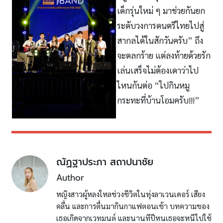
เด็กรุ่นใหม่ ๆ มาช่วยกันยก
ระดับวงการดนตรีไทยไปสู่
สากลได้ในสักวันครับ” ถึง
จะตลกร้าย แต่ลงท้ายด้วยรัก
เล่นเสร็จไม่ต้องเดาว่าไป
ไหนกันต่อ “ไปกินหมู
กระทะที่บ้านโอมครับ!!!”
ณัฏฐาประภา สถาปนาชัย
Author
หญิงสาวผู้หลงใหลช่วงชีวิตในทุ่งลาเวนเดอร์ เสียง
คลื่น และการตื่นมากินกาแฟตอนเช้า บทความของ
เธอเกิดจากเวทมนต์ และนานทีปีหนเธอจะหนีไปใช้