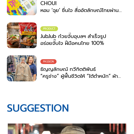
CHOUI
หอม ‘ฉุย’ ชื่นใจ สื่ออัตลักษณ์ไทยผ่าน
กลิ่น
PRODUCT
JubJub ก๋วยจั๊บอุบลฯ สำเร็จรูป
อร่อยจั๊บใจ ฝีมือคนไทย 100%
PASSION
ธัญญลักษณ์ ทวีกิตติพันธ์
“ครูช่าง” ผู้ฟื้นชีวิตให้ “ใต้ตำหนัก” ผ้า
ย้อมครามสกลนคร
SUGGESTION