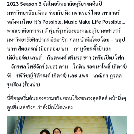
2023 Season 3 จัดโดยวิทยาลัยดุริยางคศิลป์
มหาวิทยาลัยมหิดล ร่วมกับ คิง เพาเวอร์ ไทย เพาเวอร์
พลังคนไทย
It’s Possible, Music Make Life Possible
…
พวกเขาคือการรวมตัวรุ่นพี่รุ่นน้องของคณะดุริยางคศาสตร์
มหาวิทยาลัยศิลปากร มีสมาชิก 7 คน นำทีมโดย
โอม
– นฤป
นาท สัตยภรณ์ (มือกลอง) นน – ภานุวัชร ตั้งยืนยง
(คีย์บอร์ด) เลนส์ – กันตพงศ์ ศรีนวลขาว (ทรัมเป็ต) โฟก
– จักรพล โพธิจักร์ (เบส) ดาม – โภคิน รอดนาโพธิ์ (กีตาร์)
พี – รพีวิชญ์ ริดำรงค์ (กีตาร์) และ แพร – เกณิกา ภูวดล
รุ่งเรือง (ร้องนำ)
นี่คือจุดเริ่มต้นของความขรึมซ่อนโก๊ะของวงสุดติสต์ หน้านิ่งๆ
ดูหยิ่ง แต่จริงๆ กำลังนึกโน้ตเพลง