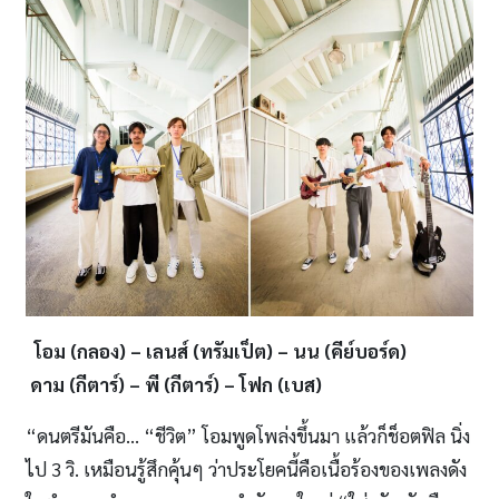
โอม
(กลอง) – เลนส์ (ทรัมเป็ต) – นน (คีย์บอร์ด)
ดาม (กีตาร์) – พี
(กีตาร์) – โฟก (เบส)
“ดนตรีมันคือ… “ชีวิต” โอมพูดโพล่งขึ้นมา แล้วก็ช็อตฟิล นิ่ง
ไป 3 วิ. เหมือนรู้สึกคุ้นๆ ว่าประโยคนี้คือเนื้อร้องของเพลงดัง