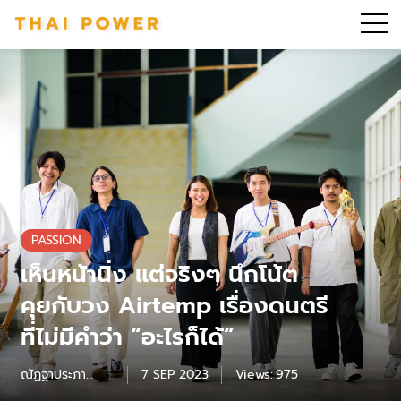
PASSION
เห็นหน้านิ่ง แต่จริงๆ นึกโน้ต
คุยกับวง Airtemp เรื่องดนตรี
ที่ไม่มีคำว่า “อะไรก็ได้”
ณัฏฐาประภา
7 SEP 2023
Views:
975
สถาปนาชัย