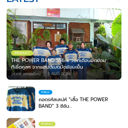
PRODUCT
THE POWER BAND SS6 x วงศ์เดือนมัดย้อม
ทีเชิ้ตคูลๆ จากแฮนด์เมดมัดย้อมเย็น
วรากร เพชรเยียน
3 AUG 2026
PUBLIC
ถอดรหัสเสน่ห์ “เสื้อ THE POWER
BAND” 3 ซีซัน
เมื่อเวทีดนตรีระดับประเทศ จับมือ
ภูมิปัญญาชุมชน
PRODUCT
สวมพลังสร้างสรรค์ที่ไม่สิ้นสุด