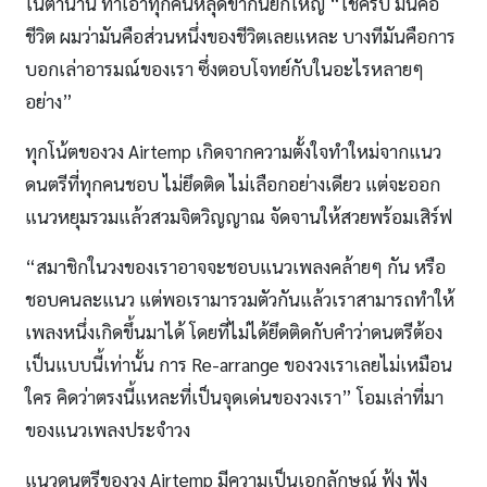
ในตำนาน ทำเอาทุกคนหลุดขำกันยกใหญ่ “ใช่ครับ มันคือ
ชีวิต ผมว่ามันคือส่วนหนึ่งของชีวิตเลยแหละ บางทีมันคือการ
บอกเล่าอารมณ์ของเรา ซึ่งตอบโจทย์กับในอะไรหลายๆ
อย่าง”
ทุกโน้ตของวง Airtemp เกิดจากความตั้งใจทำใหม่จากแนว
ดนตรีที่ทุกคนชอบ ไม่ยึดติด ไม่เลือกอย่างเดียว แต่จะออก
แนวหยุมรวมแล้วสวมจิตวิญญาณ จัดจานให้สวยพร้อมเสิร์ฟ
“สมาชิกในวงของเราอาจจะชอบแนวเพลงคล้ายๆ กัน หรือ
ชอบคนละแนว แต่พอเรามารวมตัวกันแล้วเราสามารถทำให้
เพลงหนึ่งเกิดขึ้นมาได้ โดยที่ไม่ได้ยึดติดกับคำว่าดนตรีต้อง
เป็นแบบนี้เท่านั้น การ Re-arrange ของวงเราเลยไม่เหมือน
ใคร คิดว่าตรงนี้แหละที่เป็นจุดเด่นของวงเรา” โอมเล่าที่มา
ของแนวเพลงประจำวง
แนวดนตรีของวง Airtemp มีความเป็นเอกลักษณ์ ฟุ้ง ฟัง