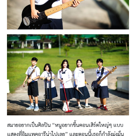
สมายอยากเป็นศิลปิน “หนูอยากขึ้นคอนเสิร์ตใหญ่ๆ แบบ
แสดงที่อิมแพคอารีน่าไปเลย” และตอนนี้เธอก็กำลังมุ่งมั่น