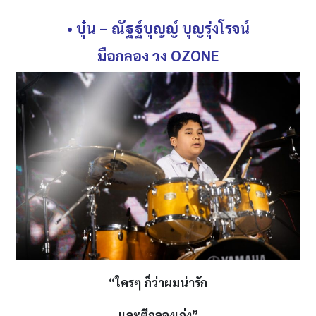
• บุ๋น
– ณัฐฐ์บุญญ์ บุญรุ่งโรจน์
มือกลอง วง
OZONE
“ใครๆ ก็ว่าผมน่ารัก
และตีกลองเก่ง
”