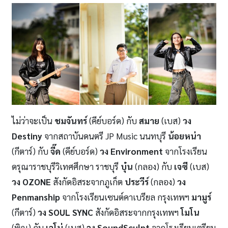
ไม่ว่าจะเป็น
ชมจันทร์
(คีย์บอร์ด) กับ
สมาย
(เบส)
วง
Destiny
จากสถาบันดนตรี JP Music นนทบุรี
น้อยหน่า
(กีตาร์) กับ
จี๊ด
(คีย์บอร์ด)
วง
Environment
จากโรงเรียน
ดรุณาราชบุรีวิเทศศึกษา ราชบุรี
บุ๋น
(กลอง) กับ
เจซี
(เบส)
วง
OZONE
สังกัดอิสระจากภูเก็ต
ประวีร์
(กลอง)
วง
Penmanship
จากโรงเรียนเซนต์คาเบรียล กรุงเทพฯ
มามูร์
(กีตาร์)
วง
SOUL SYNC
สังกัดอิสระจากกรุงเทพฯ
โมโน
(พิณ) กับ
เจโน่
(เบส)
วง
SoundSculpt
จากโรงเรียนเตรียม