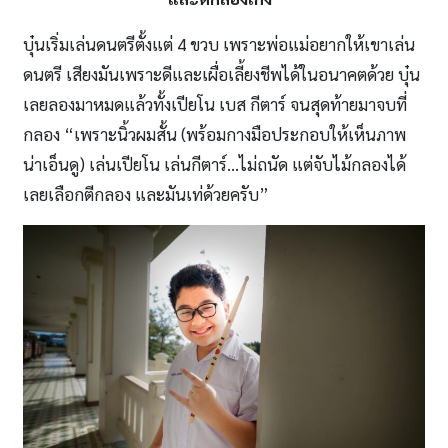
บุ๋นเริ่มเล่นดนตรีตั้งแต่ 4 ขวบ เพราะพ่อแม่อยากให้เขาเล่น
ดนตรี เสียงมันเพราะดีและเผื่อเลี้ยงชีพได้ในอนาคตด้วย บุ๋น
เลยลองมาหมดแล้วทั้งเปียโน เบส กีตาร์ จนสุดท้ายมาจบที่
กลอง “เพราะนิ้วผมสั้น (พร้อมกางมือประกอบให้เห็นภาพ
น่าเอ็นดู) เล่นเปียโน เล่นกีตาร์…ไม่ถนัด แต่จับไม้กลองได้
เลยเลือกตีกลอง และมันเท่ด้วยครับ”