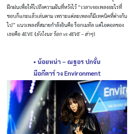
ฝึกฝนเพื่อให้ไปถึงความฝันที่หวังไว้ “เวลาเจอเพลงอะไรที่
ชอบก็แกะแล้วเล่นตาม เพราะแต่ละเพลงก็มีเทคนิคที่ต่างกัน
ไป” แนวเพลงที่สมายกำลังอินคือ ร็อกเมทัล แต่ไอดอลของ
เธอคือ 4EVE
(
ยังไงนะ
ร็อก
vs 4EVE – ฮ่าๆ
)
• น้อยหน่า
–
ณฐอร ปกจั่น
มือกีตาร์ วง
Environment