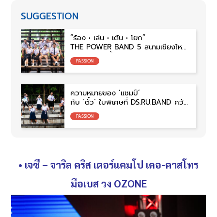
SUGGESTION
“ร้อง • เล่น • เต้น • โยก”
THE POWER BAND 5 สนามเชียงใหม่
เด็กมัธยมยุคนี้ ม่วนขนาด!!
PASSION
ความหมายของ ‘แชมป์’
กับ ‘ตั๋ว’ ใบพิเศษที่ DS.RU.BAND คว้า
มาได้
PASSION
• เจซี
– จาริล คริส เตอร์แคมโป เดอ-คาสโทร
มือเบส วง
OZONE