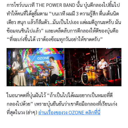
การโชว์บนเวที THE POWER BAND นั้น บุ๋นตีกลองไปยิ้มไป
ทำให้คนที่ได้ดูยิ้มตาม “บนเวที ผมมี 3 ความรู้สึก ตื่นเต้นนิด
เดียว สนุก แล้วก็ลืมตัว…มันเป็นไปเอง แต่ผมตีถูกนะครับ มัน
ซ้อมจนชินไปแล้ว” และเคล็ดลับการตีกลองให้ดีของบุ๋นคือ
“ที่จะเก่งขึ้นได้ เราต้องซ้อมทุกวันอย่าให้ขาดครับ”
ในอนาคตที่บุ๋นฝันไว้ “ถ้าเป็นไปได้ผมอยากเป็นหมอที่ตี
กลองไปด้วย” เพราะบุ๋นยืนยันว่าเขาคือมือกลองที่เรียนเก่ง
ที่สุดในวง (ฮ่าๆ)
อ่านเรื่องของวง OZONE คลิกที่นี่