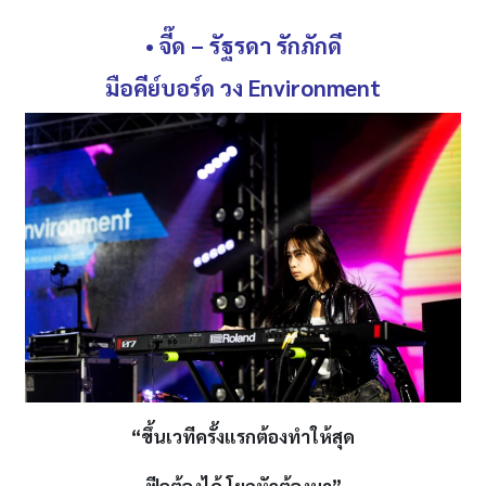
• จี๊ด
–
รัฐรดา รักภักดี
มือคีย์บอร์ด วง
Environment
“ขึ้นเวทีครั้งแรกต้องทำให้สุด