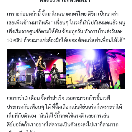
ฟีลต้องได้ โยกหัวต้องมา
”
เพราะก่อนหน้านี้ จี๊ดมาในแนวดนตรีไทย ตีขิม เป็นนางรำ
เธอเพิ่งเข้าวงมาทีหลัง “เพื่อนๆ ในวงก็นำไปกันหมดแล้ว หนู
เพิ่งเริ่มจากศูนย์ก็ตามให้ทัน ซ้อมทุกวัน ทำการบ้านส่งวันละ
10 คลิป ถ้าจะมาแข่งต้องฝึกให้เยอะ ต้องเก่งเท่าเพื่อนให้ได้”
เวลากว่า 3 เดือน จี๊ดทำสำเร็จ เธอสามารถก้าวขึ้นเวที
ประกวดกับเพื่อนๆ ได้ ที่จี๊ดเลือกเล่นคีย์บอร์ดก็เพราะว่าได้
เต็มที่กับตัวเอง “มันได้ใช้นิ้วกดใช้แรงดี และการเล่น
คีย์บอร์ดถ้าเราอยากใส่ความเป็นตัวเองลงไปเราก็สามารถ