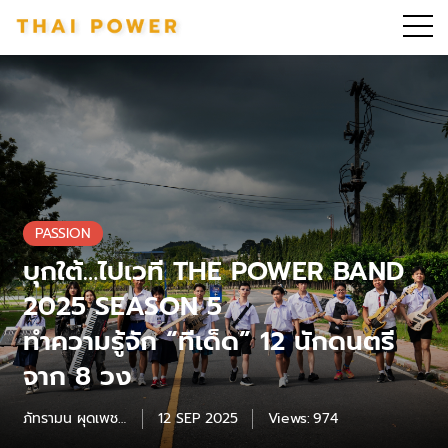
PASSION
บุกใต้…ไปเวที THE POWER BAND
2025 SEASON 5
ทำความรู้จัก “ทีเด็ด” 12 นักดนตรี
จาก 8 วง
ภัทรามน ผุดเพชร
12 SEP 2025
Views:
974
แก้ว