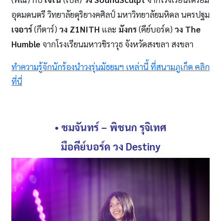
อุดมดนตรี วิทยาลัยดุริยางคศิลป์ มหาวิทยาลัยมหิดล นครปฐม
เจอาร์
(กีตาร์)
วง
Z1NITH
และ
มังกร
(คีย์บอร์ด)
วง
The
Humble
จากโรงเรียนมหาวชิราวุธ จังหวัดสงขลา สงขลา
ทำความรู้จักนักร้องนำวงรุ่นมัธยมฯ เหล่านี้ ที่สนามภูเก็ต คลิก
ที่นี่
• ชมจันทร์
– พิชนก รุจิเทศ
มือคีย์บอร์ด วง
Destiny